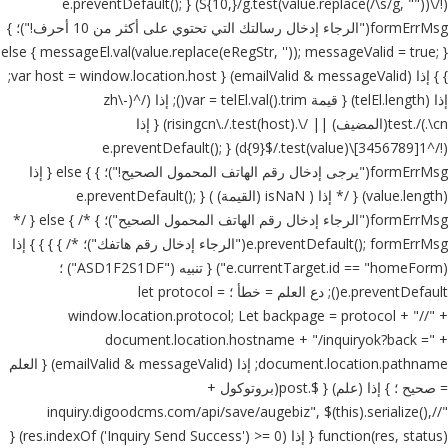
(!/\S{10,}/g.test(value.replace(/\s/g, ""))) { e.preventDefault();
formErrMsg("الرجاء إدخال رسالتك التي تحتوي على أكثر من 10 أحرف!")؛ }
else { messageEl.val(value.replace(eRegStr, '')); messageValid = true; }
} } إذا (emailValid & messageValid) { var host = window.location.host;
إذا (telEl.length) { قيمة var = telEl.val().trim(); إذا (/^(zh\-
cn\.)/.test(المضيف) || /\.risingcn\./.test(host)) { إذا
(!/^1[3456789]\d{9}$/.test(value)) { e.preventDefault();
formErrMsg("يرجى إدخال رقم الهاتف المحمول الصحيح!")؛ } } else { إذا
(value.length) { /* إذا ( isNaN (القيمة) ) { e.preventDefault();
formErrMsg("الرجاء إدخال رقم الهاتف المحمول الصحيح")؛ } */ } else { /*
e.preventDefault(); formErrMsg("الرجاء إدخال رقم هاتفك")؛ */ } } } } إذا
(e.currentTarget.id == "homeForm") { تنبيه ("ASD1F2S1DF") ؛
e.preventDefault(); دع العلم = خطأ ؛ let protocol =
window.location.protocol; Let backpage = protocol + "//" +
document.location.hostname + "/inquiryok?back =" +
document.location.pathname; إذا (emailValid & messageValid) { العلم
= صحيح ؛ } إذا (علم) { $.post(بروتوكول +
"//inquiry.digoodcms.com/api/save/augebiz", $(this).serialize(),
function(res, status) { إذا (res.indexOf ('Inquiry Send Success') >= 0) {