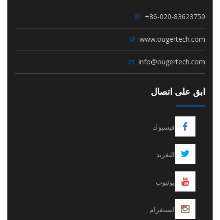
+86-020-83623750
www.ougertech.com
info@ougertech.com
ابق على اتصال
فيسبوك
التغريد
يوتيوب
انستغرام