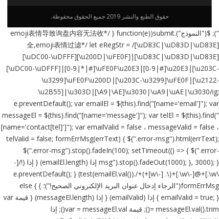
حقوق الطبع والنشر 2019 جميع الحقوق محفوظة.
"); $("النموذج").submit(function(e) { /*emoji表情导致询盘内容无法收
全,emoji表情过滤*/ let eRegStr = /[\uD83C|\uD83D|\uD83E]
[\uDC00-\uDFFF][\u200D|\uFE0F]|[\uD83C|\uD83D|\uD83E]
[\uDC00-\uDFFF]|[0-9|*|#]\uFE0F\u20E3|[0-9|#]\u20E3|[\u203C-
\u3299]\uFE0F\u200D|[\u203C-\u3299]\uFE0F|[\u2122-
\u2B55]|\u303D|[\A9|\AE]\u3030|\uA9|\uAE|\u3030/ig;
e.preventDefault(); var emailEl = $(this).find("[name='email']"); var
messageEl = $(this).find("[name='message']"); var telEl = $(this).find("
[name='contact[tel]']"); var emailValid = false ، messageValid = false ،
telValid = false; formErrMsg(errText) { $(".error-msg").html(errText);
$(".error-msg").stop().fadeIn(100); setTimeout(() => { $(".error-
msg").stop().fadeOut(1000); }, 3000); } إذا (emailEl.length) { إذا (!/[-
\w\.]+@[-\w\.]+(\. [-\w]+)+/.test(emailEl.val())) { e.preventDefault();
formErrMsg("الرجاء إدخال عنوان البريد الإلكتروني الصحيح!")؛ } else {
emailValid = true; } } إذا (emailValid) { إذا (messageEl.length) { قيمة var
= messageEl.val().trim(); قيمة var = messageEl.val(); إذا