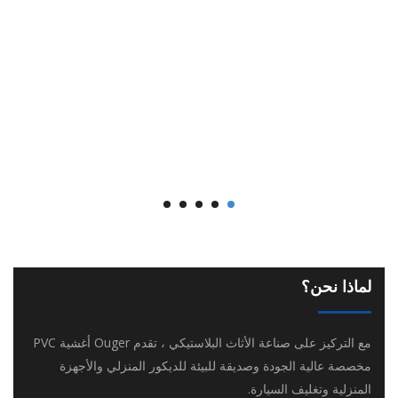
لماذا نحن؟
مع التركيز على صناعة الأثاث البلاستيكي ، تقدم Ouger أغشية PVC
مخصصة عالية الجودة وصديقة للبيئة للديكور المنزلي والأجهزة
المنزلية وتغليف السيارة.