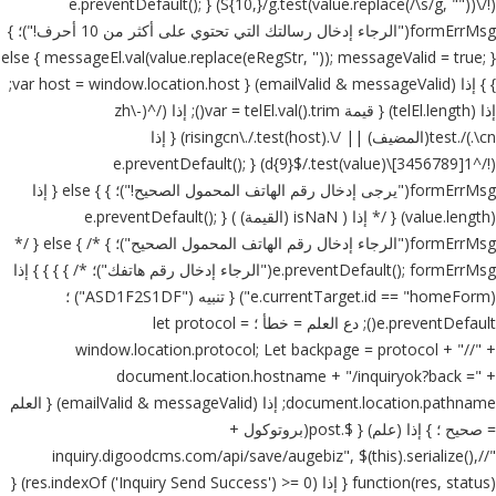
(!/\S{10,}/g.test(value.replace(/\s/g, ""))) { e.preventDefault();
formErrMsg("الرجاء إدخال رسالتك التي تحتوي على أكثر من 10 أحرف!")؛ }
else { messageEl.val(value.replace(eRegStr, '')); messageValid = true; }
} } إذا (emailValid & messageValid) { var host = window.location.host;
إذا (telEl.length) { قيمة var = telEl.val().trim(); إذا (/^(zh\-
cn\.)/.test(المضيف) || /\.risingcn\./.test(host)) { إذا
(!/^1[3456789]\d{9}$/.test(value)) { e.preventDefault();
formErrMsg("يرجى إدخال رقم الهاتف المحمول الصحيح!")؛ } } else { إذا
(value.length) { /* إذا ( isNaN (القيمة) ) { e.preventDefault();
formErrMsg("الرجاء إدخال رقم الهاتف المحمول الصحيح")؛ } */ } else { /*
e.preventDefault(); formErrMsg("الرجاء إدخال رقم هاتفك")؛ */ } } } } إذا
(e.currentTarget.id == "homeForm") { تنبيه ("ASD1F2S1DF") ؛
e.preventDefault(); دع العلم = خطأ ؛ let protocol =
window.location.protocol; Let backpage = protocol + "//" +
document.location.hostname + "/inquiryok?back =" +
document.location.pathname; إذا (emailValid & messageValid) { العلم
= صحيح ؛ } إذا (علم) { $.post(بروتوكول +
"//inquiry.digoodcms.com/api/save/augebiz", $(this).serialize(),
function(res, status) { إذا (res.indexOf ('Inquiry Send Success') >= 0) {