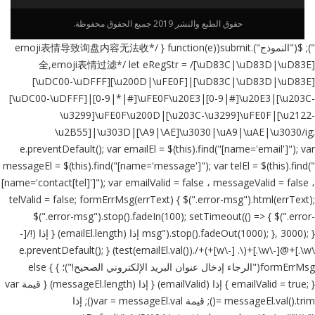
حقوق الطبع والنشر 2019 جميع الحقوق محفوظة.
"); $("النموذج").submit(function(e) { /*emoji表情导致询盘内容无法收
全,emoji表情过滤*/ let eRegStr = /[\uD83C|\uD83D|\uD83E]
[\uDC00-\uDFFF][\u200D|\uFE0F]|[\uD83C|\uD83D|\uD83E]
[\uDC00-\uDFFF]|[0-9|*|#]\uFE0F\u20E3|[0-9|#]\u20E3|[\u203C-
\u3299]\uFE0F\u200D|[\u203C-\u3299]\uFE0F|[\u2122-
\u2B55]|\u303D|[\A9|\AE]\u3030|\uA9|\uAE|\u3030/ig;
e.preventDefault(); var emailEl = $(this).find("[name='email']"); var
messageEl = $(this).find("[name='message']"); var telEl = $(this).find("
[name='contact[tel]']"); var emailValid = false ، messageValid = false ،
telValid = false; formErrMsg(errText) { $(".error-msg").html(errText);
$(".error-msg").stop().fadeIn(100); setTimeout(() => { $(".error-
msg").stop().fadeOut(1000); }, 3000); } إذا (emailEl.length) { إذا (!/[-
\w\.]+@[-\w\.]+(\. [-\w]+)+/.test(emailEl.val())) { e.preventDefault();
formErrMsg("الرجاء إدخال عنوان البريد الإلكتروني الصحيح!")؛ } else {
emailValid = true; } } إذا (emailValid) { إذا (messageEl.length) { قيمة var
= messageEl.val().trim(); قيمة var = messageEl.val(); إذا