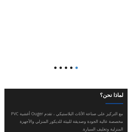
لماذا نحن؟
مع التركيز على صناعة الأثاث البلاستيكي ، تقدم Ouger أغشية PVC
مخصصة عالية الجودة وصديقة للبيئة للديكور المنزلي والأجهزة
المنزلية وتغليف السيارة.