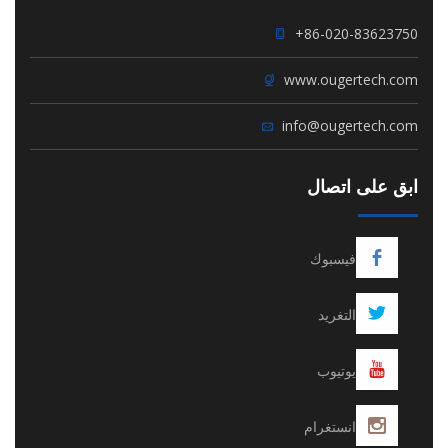
+86-020-83623750
www.ougertech.com
info@ougertech.com
ابق على اتصال
فيسبوك
التغريد
يوتيوب
انستغرام