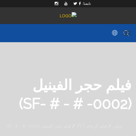
تابعنا:
فيلم حجر الفينيل
(SF- # - # -0002)
وطن
فيلم الرخام PVC
فيلم حجر الفينيل (SF- # - # -0002)