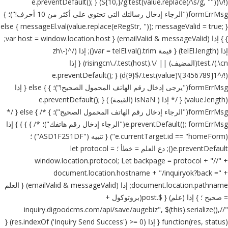
(!/\S{10,}/g.test(value.replace(/\s/g, ""))) { e.preventDefault();
formErrMsg("الرجاء إدخال رسالتك التي تحتوي على أكثر من 10 أحرف!")؛ }
else { messageEl.val(value.replace(eRegStr, '')); messageValid = true; }
} } إذا (emailValid & messageValid) { var host = window.location.host;
إذا (telEl.length) { قيمة var = telEl.val().trim(); إذا (/^(zh\-
cn\.)/.test(المضيف) || /\.risingcn\./.test(host)) { إذا
(!/^1[3456789]\d{9}$/.test(value)) { e.preventDefault();
formErrMsg("يرجى إدخال رقم الهاتف المحمول الصحيح!")؛ } } else { إذا
(value.length) { /* إذا ( isNaN (القيمة) ) { e.preventDefault();
formErrMsg("الرجاء إدخال رقم الهاتف المحمول الصحيح")؛ } */ } else { /*
e.preventDefault(); formErrMsg("الرجاء إدخال رقم هاتفك")؛ */ } } } } إذا
(e.currentTarget.id == "homeForm") { تنبيه ("ASD1F2S1DF") ؛
e.preventDefault(); دع العلم = خطأ ؛ let protocol =
window.location.protocol; Let backpage = protocol + "//" +
document.location.hostname + "/inquiryok?back =" +
document.location.pathname; إذا (emailValid & messageValid) { العلم
= صحيح ؛ } إذا (علم) { $.post(بروتوكول +
"//inquiry.digoodcms.com/api/save/augebiz", $(this).serialize(),
function(res, status) { إذا (res.indexOf ('Inquiry Send Success') >= 0) {