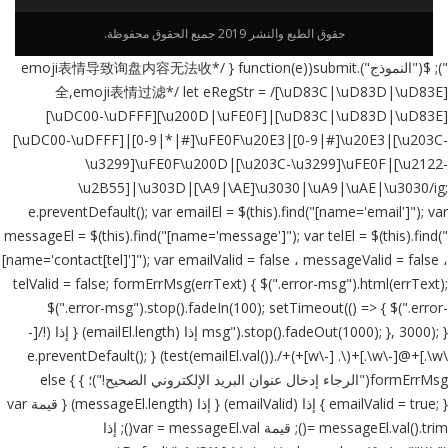
حقوق الطبع والنشر 2019 جميع الحقوق محفوظة.
"); $("النموذج").submit(function(e) { /*emoji表情导致询盘内容无法收
全,emoji表情过滤*/ let eRegStr = /[\uD83C|\uD83D|\uD83E]
[\uDC00-\uDFFF][\u200D|\uFE0F]|[\uD83C|\uD83D|\uD83E]
[\uDC00-\uDFFF]|[0-9|*|#]\uFE0F\u20E3|[0-9|#]\u20E3|[\u203C-
\u3299]\uFE0F\u200D|[\u203C-\u3299]\uFE0F|[\u2122-
\u2B55]|\u303D|[\A9|\AE]\u3030|\uA9|\uAE|\u3030/ig;
e.preventDefault(); var emailEl = $(this).find("[name='email']"); var
messageEl = $(this).find("[name='message']"); var telEl = $(this).find("
[name='contact[tel]']"); var emailValid = false ، messageValid = false ،
telValid = false; formErrMsg(errText) { $(".error-msg").html(errText);
$(".error-msg").stop().fadeIn(100); setTimeout(() => { $(".error-
msg").stop().fadeOut(1000); }, 3000); } إذا (emailEl.length) { إذا (!/[-
\w\.]+@[-\w\.]+(\. [-\w]+)+/.test(emailEl.val())) { e.preventDefault();
formErrMsg("الرجاء إدخال عنوان البريد الإلكتروني الصحيح!")؛ } else {
emailValid = true; } } إذا (emailValid) { إذا (messageEl.length) { قيمة var
= messageEl.val().trim(); قيمة var = messageEl.val(); إذا