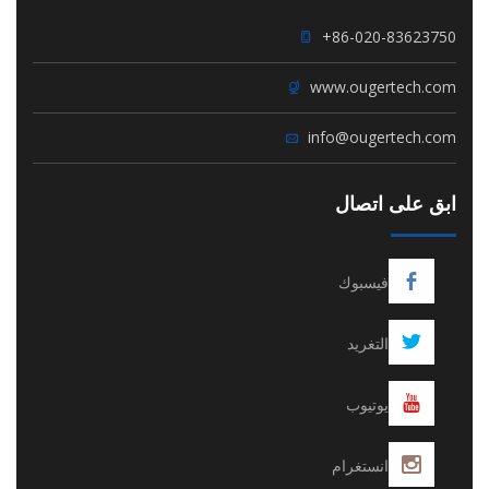
+86-020-83623750
www.ougertech.com
info@ougertech.com
ابق على اتصال
فيسبوك
التغريد
يوتيوب
انستغرام