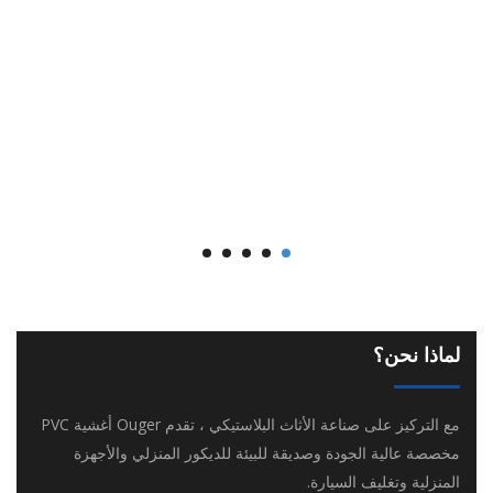
لماذا نحن؟
مع التركيز على صناعة الأثاث البلاستيكي ، تقدم Ouger أغشية PVC
مخصصة عالية الجودة وصديقة للبيئة للديكور المنزلي والأجهزة
المنزلية وتغليف السيارة.